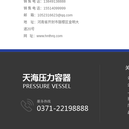
销 售 电 话：13849138888
销 售 电 话：15514099999
邮 箱：1052316623@qq.com
地 址：
河南省开封市鼓楼区金明大
道20号
网 址：www.hnthrq.com