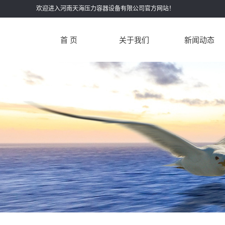
欢迎进入河南天海压力容器设备有限公司官方网站！
首 页
关于我们
新闻动态
公司简介
公司新闻
企业文化
行业动态
上级致辞
技术知识
资质荣誉
厂房设备
品牌战略