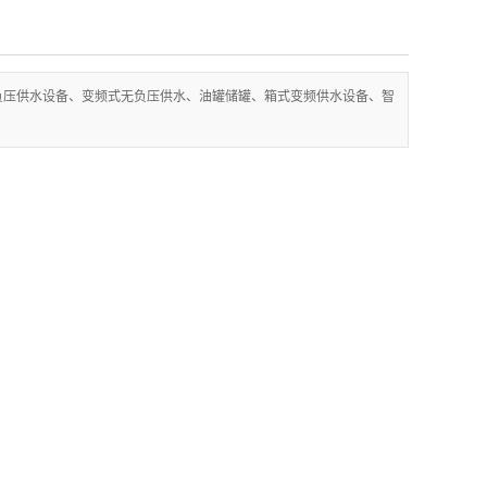
负压供水设备、变频式无负压供水、油罐储罐、箱式变频供水设备、智