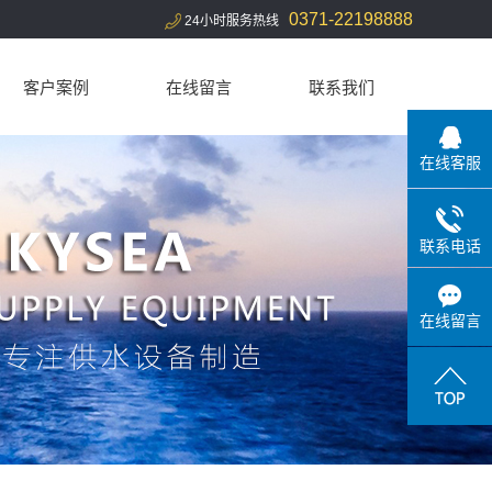
0371-22198888
24小时服务热线
客户案例
在线留言
联系我们
天海供水安装案例
在线客服
联系电话
在线留言