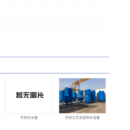
开封分水器
开封立式无塔供水设备