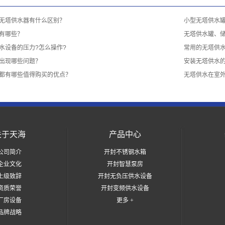
无塔供水器有什么区别？
小型无塔供水
有哪些？
无塔供水罐、
水设备的压力?怎么操作?
常用的无塔供
出现哪些问题？
安装无塔供水
都有哪些值得购买的优点？
无塔供水在室
关于天海
产品中心
公司简介
开封不锈钢水箱
企业文化
开封智慧泵房
上级致辞
开封无负压供水设备
资质荣誉
开封变频供水设备
厂房设备
更多 +
品牌战略