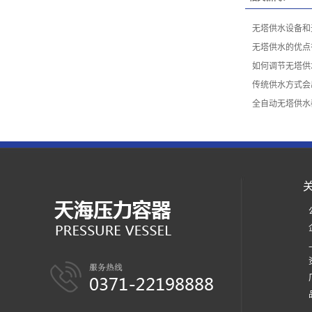
无塔供水设备和
无塔供水的优点
如何调节无塔供
传统供水方式会
全自动无塔供水