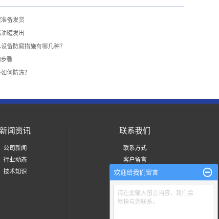
罐准备发货
储油罐发出
水设备防腐措施有哪几种？
的步骤
外如何防冻？
新闻资讯
联系我们
公司新闻
联系方式
行业动态
客户留言
技术知识
欢迎给我们留言
请在此输入留言内容，我们会
尽快与您联系。