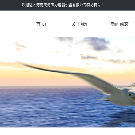
欢迎进入河南天海压力容器设备有限公司官方网站！
首 页
关于我们
新闻动态
公司简介
公司新闻
企业文化
行业动态
上级致辞
技术知识
资质荣誉
厂房设备
品牌战略