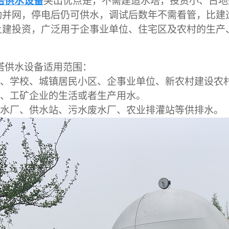
塔供水设备
突出优点是，不需建造水塔，投资小、占地
动并网，停电后仍可供水，调试后数年不需看管，比建
土建投资，广泛用于企事业单位、住宅区及农村的生产
塔供水设备适用范围：
馆、学校、城镇居民小区、企事业单位、新农村建设农
厂、工矿企业的生活或者生产用水。
类水厂、供水站、污水废水厂、农业排灌站等供排水。