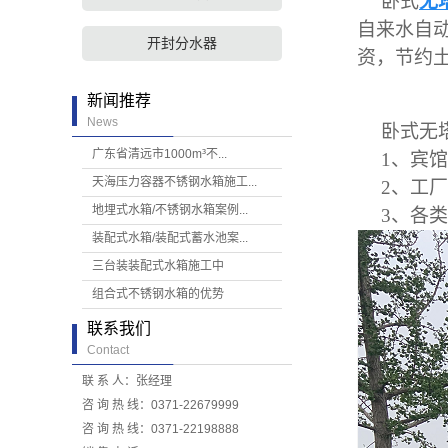
卧式
无
自来水自
开封分水器
资，节约
新闻推荐
News
卧式无
广东省清远市1000m³不...
1、宾
天海压力容器不锈钢水箱施工...
2、工
地埋式水箱/不锈钢水箱案例...
3、各
装配式水箱/装配式蓄水池案...
三台装装配式水箱施工中
组合式不锈钢水箱的优势
联系我们
Contact
联 系 人：张经理
咨 询 热 线：0371-22679999
咨 询 热 线：0371-22198888