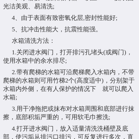
光洁美观、易清洗
;
4
、由于表面有致密氧化层
,
密封性能好
;
5
、抗冲击性能大，抗震性能强。
水箱清洗方法：
1.
关闭进水阀门，打开排污孔堵头
(
或阀门
)
，
使用水箱中的余水排尽
;
2.
带有爬梯的水箱可沿爬梯爬入水箱内，不带
爬梯的水箱则可用竹梯
2
个
(
高度适中
)
，分别架于
水箱内外侧，在有人保护的情况下 就可以爬入
水箱
;
3.
用干净拖把或抹布对水箱周围和底部进行抹
擦，底部积垢严重的，可用软毛巾擦洗
;
4.
打开进水阀门，放入适量清洗洗桶壁及底
部，使污垢从排污口排污，可反复进行多次，直