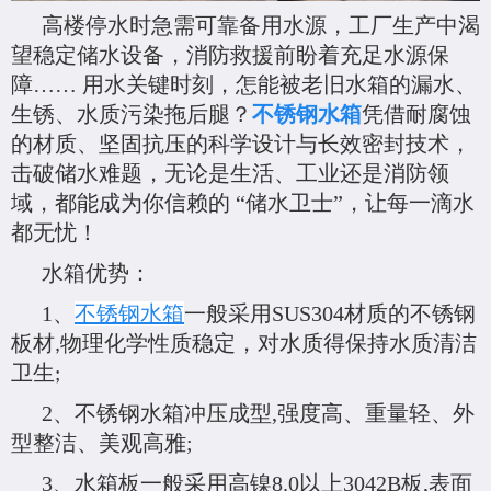
高楼停水时急需可靠备用水源，工厂生产中渴
望稳定储水设备，消防救援前盼着充足水源保
障…… 用水关键时刻，怎能被老旧水箱的漏水、
生锈、水质污染拖后腿？
不锈钢水箱
凭借耐腐蚀
的材质、坚固抗压的科学设计与长效密封技术，
击破储水难题，无论是生活、工业还是消防领
域，都能成为你信赖的 “储水卫士”，让每一滴水
都无忧！
水箱优势：
1
、
不锈钢水箱
一般采用SUS304材质的不锈钢
板材
物理化学性质稳定，对水质得保持水质清洁
,
卫生
;
2
、不锈钢水箱冲压成型
,
强度高、重量轻、外
型整洁、美观高雅
;
3
、水箱板一般采用高镍
8.0
以上
3042B
板
,
表面